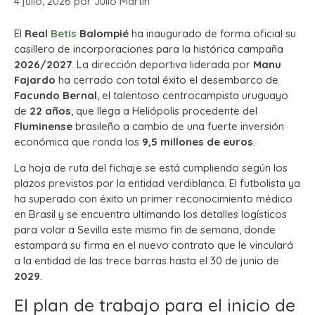
4 julio, 2026
por
Julio Martín
El
Real
Betis
Balompié
ha inaugurado de forma oficial su
casillero de incorporaciones para la histórica campaña
2026/2027
. La dirección deportiva liderada por
Manu
Fajardo
ha cerrado con total éxito el desembarco de
Facundo Bernal
, el talentoso centrocampista uruguayo
de
22 años
, que llega a Heliópolis procedente del
Fluminense
brasileño a cambio de una fuerte inversión
económica que ronda los
9,5 millones de euros
.
La hoja de ruta del fichaje se está cumpliendo según los
plazos previstos por la entidad verdiblanca. El futbolista ya
ha superado con éxito un primer reconocimiento médico
en Brasil y se encuentra ultimando los detalles logísticos
para volar a Sevilla este mismo fin de semana, donde
estampará su firma en el nuevo contrato que le vinculará
a la entidad de las trece barras hasta el 30 de junio de
2029
.
El plan de trabajo para el inicio de