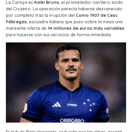
La Cartuja es
Kaiki Bruno
, el prometedor carrilero zurdo
del Cruzeiro. La operación parecía haberse desvanecido
por completo tras la irrupción del
Como 1907 de Cesc
Fábregas
, escuadra italiana que puso sobre la mesa una
mareante oferta de
14 millones de euros más variables
para hacerse con sus servicios de forma inmediata.
El club de Belo Horizonte, seducido por las cifras, aceptó