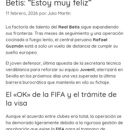
Betis: “Estoy muy feliz”
11 febrero, 2026
por
Julio Martín
La factoría de talento del
Real Betis
sigue expandiendo
sus fronteras. Tras meses de seguimiento y una operación
cocinada a fuego lento, el central peruano
Rafael
Guzmán
está a solo un vuelo de distancia de cumplir su
sueño europeo.
El joven defensor, última apuesta de la secretaría técnica
verdiblanca para reforzar su equipo
Juvenil
, aterrizará en
Sevilla en los próximos días una vez superada la última
barrera burocrática que mantenía en vilo su fichaje.
El «OK» de la FIFA y el trámite de
la visa
Aunque el acuerdo entre clubes era total, la operación se
ha demorado ligeramente debido a la rigurosa gestión de
aprobación que exige la
FIFA
para el traspaso de