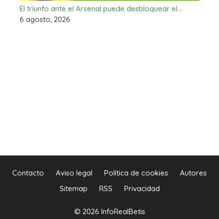
El triunfo ante el Arsenal puede desbloquear el…
6 agosto, 2026
Contacto
Aviso legal
Política de cookies
Autores
Sitemap
RSS
Privacidad
© 2026 InfoRealBetis