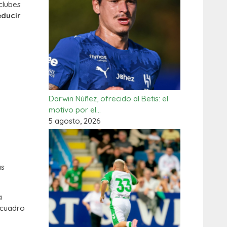
clubes
educir
Darwin Núñez, ofrecido al Betis: el
motivo por el…
5 agosto, 2026
as
a
 cuadro