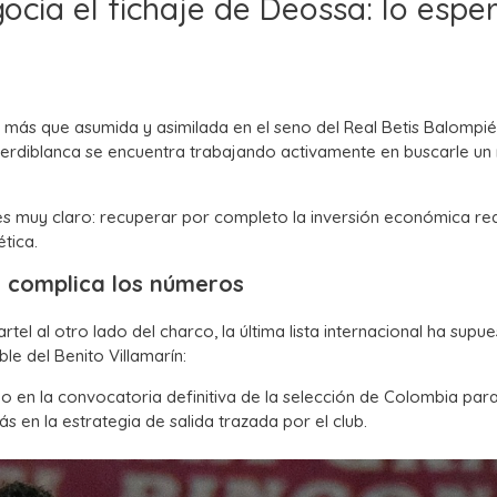
ocia el fichaje de Deossa: lo espe
 más que asumida y asimilada en el seno del Real Betis Balompié
a verdiblanca se encuentra trabajando activamente en buscarle un
s es muy claro: recuperar por completo la inversión económica re
tica.
e complica los números
el al otro lado del charco, la última lista internacional ha supue
le del Benito Villamarín:
 en la convocatoria definitiva de la selección de Colombia par
s en la estrategia de salida trazada por el club.