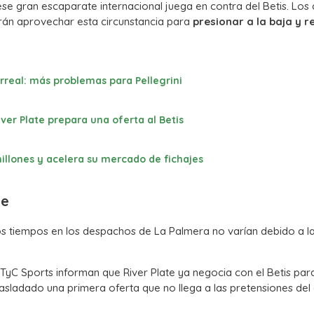
ese gran escaparate internacional juega en contra del Betis. Los 
tarán aprovechar esta circunstancia para
presionar a la baja y r
larreal: más problemas para Pellegrini
iver Plate prepara una oferta al Betis
illones y acelera su mercado de fichajes
te
os tiempos en los despachos de La Palmera no varían debido a l
yC Sports informan que River Plate ya negocia con el Betis par
rasladado una primera oferta que no llega a las pretensiones del