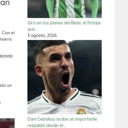
ran
Giro en los planes del Betis: el fichaje
que…
. Con el
3 agosto, 2026
 nuevo
alizada
sto un
a
Dani Ceballos recibe un importante
respaldo desde el…