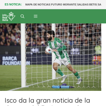
|
|
|
ES NOTICIA:
MAPA DE NOTICIAS
FUTURO MORANTE
SALIDAS BETIS
SALID
Isco da la gran noticia de la