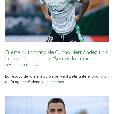
Fuerte autocrítica de Cucho Hernández tras
la debacle europea: “Somos los únicos
responsables”
La resaca de la eliminación del Real Betis ante el Sporting
de Braga está siendo …
Leer mas