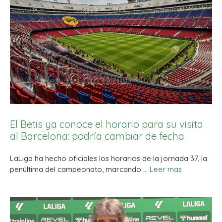
El Betis ya conoce el horario para su visita
al Barcelona: podría cambiar de fecha
LaLiga ha hecho oficiales los horarios de la jornada 37, la
penúltima del campeonato, marcando …
Leer mas