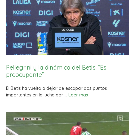
Pellegrini y la dinámica del Betis: “Es
preocupante”
El Betis ha vuelto a dejar de escapar dos puntos
importantes en la lucha por …
Leer mas