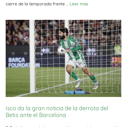
cierre de la temporada frente …
Leer mas
Isco da la gran noticia de la derrota del
Betis ante el Barcelona