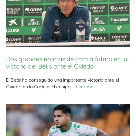
Dos grandes noticias de cara a futuro en la
victoria del Betis ante el Oviedo
El Betis ha conseguido una importante victoria ante el
Oviedo en la Cartuja. El equipo …
Leer mas