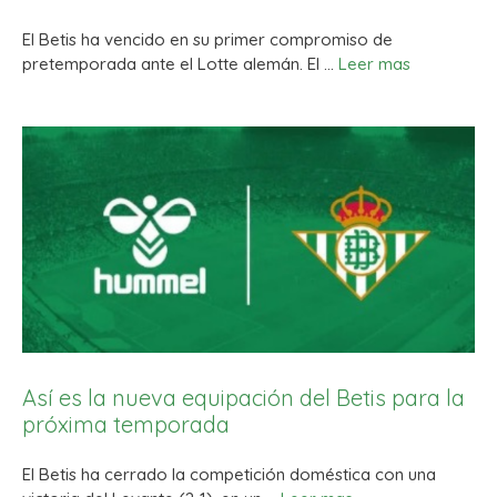
El Betis ha vencido en su primer compromiso de
pretemporada ante el Lotte alemán. El …
Leer mas
Así es la nueva equipación del Betis para la
próxima temporada
El Betis ha cerrado la competición doméstica con una