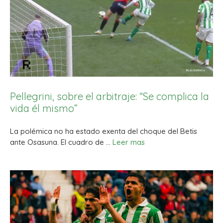
Pellegrini, sobre el arbitraje: “Se complica la
vida él mismo”
La polémica no ha estado exenta del choque del Betis
ante Osasuna. El cuadro de …
Leer mas