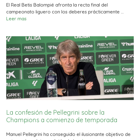
El Real Betis Balompié afronta la recta final del
campeonato liguero con los deberes prácticamente …
Leer mas
La confesión de Pellegrini sobre la
Champions a comienzo de temporada
Manuel Pellegrini ha conseguido el ilusionante objetivo de