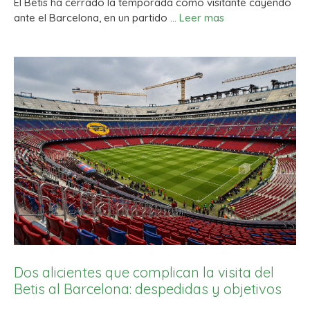
El Betis ha cerrado la temporada como visitante cayendo
ante el Barcelona, en un partido …
Leer mas
Dos alicientes que complican la visita del
Betis al Barcelona: despedidas y objetivos