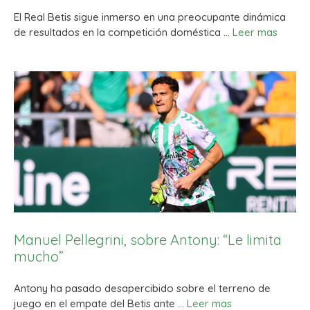
El Real Betis sigue inmerso en una preocupante dinámica
de resultados en la competición doméstica …
Leer mas
Manuel Pellegrini, sobre Antony: “Le limita
mucho”
Antony ha pasado desapercibido sobre el terreno de
juego en el empate del Betis ante …
Leer mas