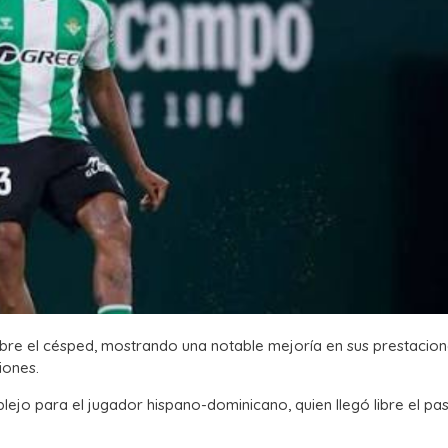
obre el césped, mostrando una notable mejoría en sus prestacio
iones.
ejo para el jugador hispano-dominicano, quien llegó libre el p