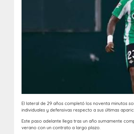
El lateral de 29 años completó los noventa minutos s
individuales y defensivas respecto a sus últimas aparic
Este paso adelante llega tras un año sumamente compl
verano con un contrato a largo plazo.