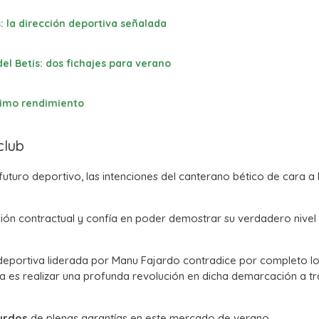
: la dirección deportiva señalada
el Betis: dos fichajes para verano
ésimo rendimiento
club
uturo deportivo, las intenciones del canterano bético de cara a 
lación contractual y confía en poder demostrar su verdadero nivel
 deportiva liderada por Manu Fajardo contradice por completo l
ica es realizar una profunda revolución en dicha demarcación a t
zurdos
de plenas garantías en este mercado de verano.