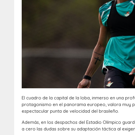
El cuadro de la capital de la loba, inmerso en una pr
protagonismo en el panorama europeo, valora muy posi
espectacular punta de velocidad del brasileño.
Además, en los despachos del Estadio Olímpico guarda
a cero las dudas sobre su adaptación táctica al exigen