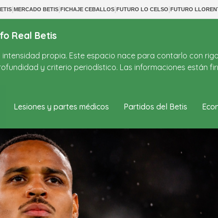
|
|
|
|
ETIS
MERCADO BETIS
FICHAJE CEBALLOS
FUTURO LO CELSO
FUTURO LLOREN
fo Real Betis
on intensidad propia. Este espacio nace para contarlo con rig
ofundidad y criterio periodístico. Las informaciones están 
Lesiones y partes médicos
Partidos del Betis
Econ