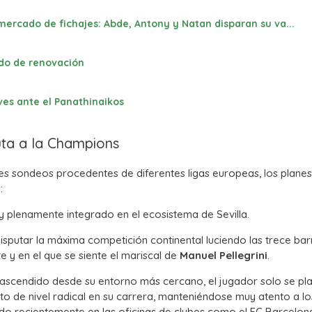
 mercado de fichajes: Abde, Antony y Natan disparan su va...
erdo de renovación
ves ante el Panathinaikos
uta a la Champions
tes sondeos procedentes de diferentes ligas europeas, los planes
:
 y plenamente integrado en el ecosistema de Sevilla.
isputar la máxima competición continental luciendo las trece bar
y en el que se siente el mariscal de
Manuel Pellegrini
.
ascendido desde su entorno más cercano, el jugador solo se pla
lto de nivel radical en su carrera, manteniéndose muy atento a lo
do recientemente en las oficinas de clubes como el FC Barcelon