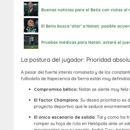
Buenas noticias para el Betis con vistas al
El Betis busca ‘atar’ a Natan: posible acu
Pruebas médicas para Natan: estará el jue
La postura del jugador: Prioridad absol
A pesar del fuerte interés romanista y de los constan
futbolista de Itapecerica da Serra están muy definidos
Compromiso bético:
Natan se siente muy feliz
El factor Champions:
Su deseo prioritario es d
proyecto deportivo que le seduce enormemente 
El único escenario de salida:
Tal y como ha tr
romper su hoja de ruta en Heliópolis ante un sa
movimientos que su agente, André Cury, ha teni