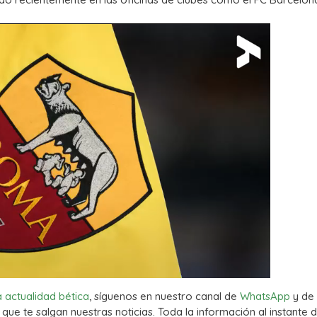
a actualidad bética
, síguenos en nuestro canal de
WhatsApp
y de
que te salgan nuestras noticias. Toda la información al instante d