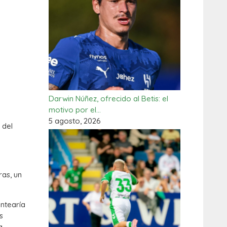
Darwin Núñez, ofrecido al Betis: el
motivo por el…
5 agosto, 2026
 del
ras, un
ntearía
s
a.