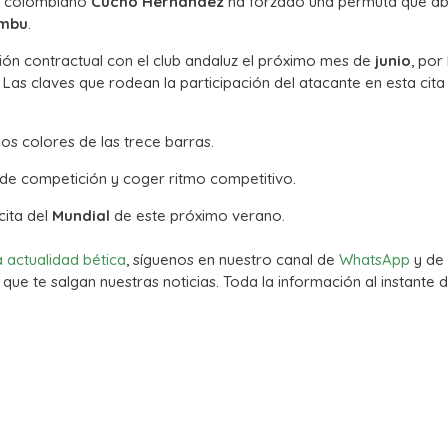
ro colombiano
Cucho Hernández
ha forzado una permuta que ab
ambu
.
ción contractual con el club andaluz el próximo mes de
junio
, por
Las claves que rodean la participación del atacante en esta cita
los colores de las trece barras.
de competición y coger ritmo competitivo.
cita del
Mundial
de este próximo verano.
a actualidad bética
, síguenos en nuestro canal de
WhatsApp
y de
que te salgan nuestras noticias. Toda la información al instante d