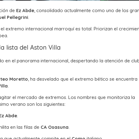
ación de
Ez Abde
, consolidado actualmente como uno de los gra
el Pellegrini
.
el extremo internacional marroquí es total. Priorizan el crecimie
pea.
a lista del Aston Villa
do en el panorama internacional, despertando la atención de clu
teo Moretto
, ha desvelado que el extremo bético se encuentra 
illa
.
 agitar el mercado de extremos. Los nombres que monitoriza la
imo verano son los siguientes:
Ez Abde
.
ilita en las filas de
CA Osasuna
.
eza que actualmente compite en el
Como
italiano.