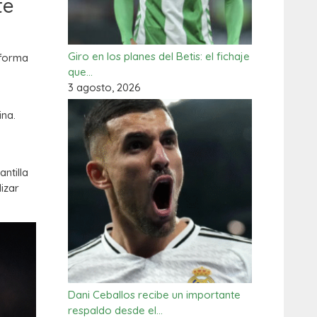
te
Giro en los planes del Betis: el fichaje
 forma
que…
3 agosto, 2026
ina.
ntilla
izar
Dani Ceballos recibe un importante
respaldo desde el…