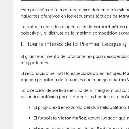
Esta posición de fuerza afecta directamente a la situ
baluartes ofensivos en los esquemas tácticos de
Manu
La sintonía entre los dirigentes de la
entidad bética
y 
colectivo y el disfrute de la máxima competición euro
El fuerte interés de la Premier League y l
El gran rendimiento del atacante no pasa desapercibi
muy potentes.
El reconocido periodista especializado en fichajes,
Ma
agenda prioritaria de futuribles que maneja el
Aston V
La dirección deportiva del club de Birmingham busca
escuadra británica para reforzar sus bandas este próx
El propio extremo zurdo del club heliopolitano,
El futbolista
Víctor Muñoz
, actual jugador que m
El joven talento nacional
Jesús Rodríguez
, pi