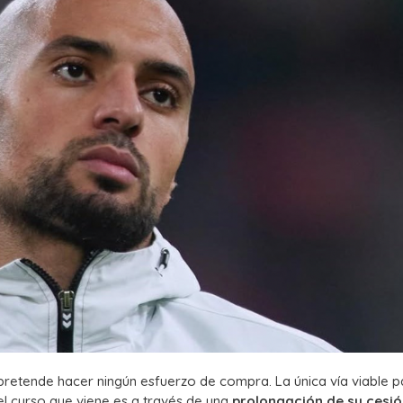
 pretende hacer ningún esfuerzo de compra. La única vía viable 
 el curso que viene es a través de una
prolongación de su cesi