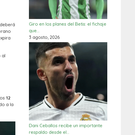
n
Giro en los planes del Betis: el fichaje
a deberá
que…
erano
3 agosto, 2026
xpira
 al
los
12
do a la
Dani Ceballos recibe un importante
respaldo desde el…