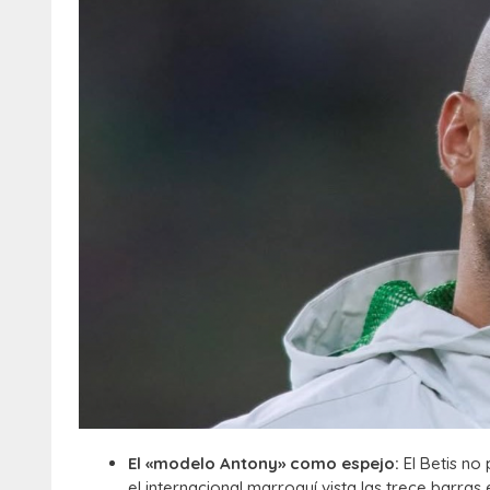
El «modelo Antony» como espejo:
El Betis no
el internacional marroquí vista las trece barras