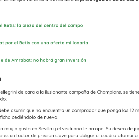
el Betis: la pieza del centro del campo
 por el Betis con una oferta millonaria
haje de Amrabat: no habrá gran inversión
a
llegrini de cara a la ilusionante campaña de Champions, se tien
ado:
debe asumir que no encuentra un comprador que ponga los 12 mi
 ficha cediéndolo de nuevo.
a muy a gusto en Sevilla y el vestuario le arropa. Su deseo de ju
» es un factor de presión clave para obligar al cuadro otomano