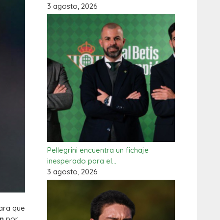
3 agosto, 2026
Pellegrini encuentra un fichaje
inesperado para el…
3 agosto, 2026
para que
ón
por