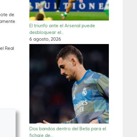
vote de
ivamente
El triunfo ante el Arsenal puede
desbloquear el…
6 agosto, 2026
el Real
Dos bandos dentro del Betis para el
fichaje de…