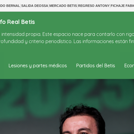
|
|
|
|
NDO BERNAL
SALIDA DEOSSA
MERCADO BETIS
REGRESO ANTONY
FICHAJE FABI
fo Real Betis
on intensidad propia. Este espacio nace para contarlo con rig
ofundidad y criterio periodístico. Las informaciones están 
Lesiones y partes médicos
Partidos del Betis
Econ