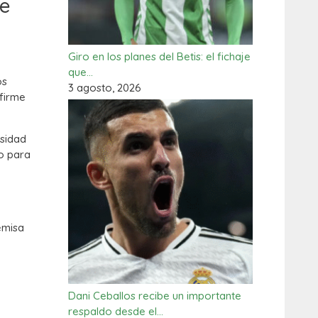
de
Giro en los planes del Betis: el fichaje
que…
os
3 agosto, 2026
 firme
esidad
do para
emisa
Dani Ceballos recibe un importante
respaldo desde el…