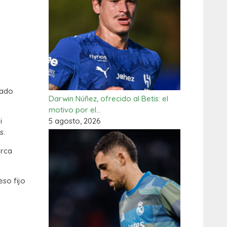
vado
Darwin Núñez, ofrecido al Betis: el
motivo por el…
5 agosto, 2026
i
s.
erca
eso fijo