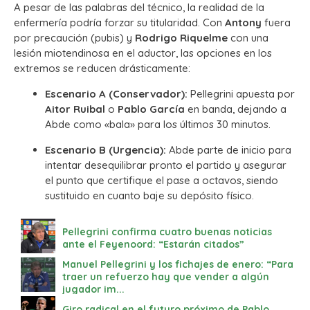
A pesar de las palabras del técnico, la realidad de la
enfermería podría forzar su titularidad.
Con
Antony
fuera
por precaución (pubis) y
Rodrigo Riquelme
con una
lesión miotendinosa en el aductor, las opciones en los
extremos se reducen drásticamente:
Escenario A (Conservador):
Pellegrini apuesta por
Aitor Ruibal
o
Pablo García
en banda, dejando a
Abde como «bala» para los últimos 30 minutos.
Escenario B (Urgencia):
Abde parte de inicio para
intentar desequilibrar pronto el partido y asegurar
el punto que certifique el pase a octavos, siendo
sustituido en cuanto baje su depósito físico.
Pellegrini confirma cuatro buenas noticias
ante el Feyenoord: “Estarán citados”
Manuel Pellegrini y los fichajes de enero: “Para
traer un refuerzo hay que vender a algún
jugador im...
Giro radical en el futuro próximo de Pablo