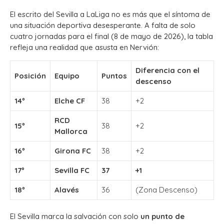
El escrito del Sevilla a LaLiga no es más que el síntoma de
una situación deportiva desesperante. A falta de solo
cuatro jornadas para el final (8 de mayo de 2026), la tabla
refleja una realidad que asusta en Nervión:
Diferencia con el
Posición
Equipo
Puntos
descenso
14º
Elche CF
38
+2
RCD
15º
38
+2
Mallorca
16º
Girona FC
38
+2
17º
Sevilla FC
37
+1
18º
Alavés
36
(Zona Descenso)
El Sevilla marca la salvación con solo
un punto de