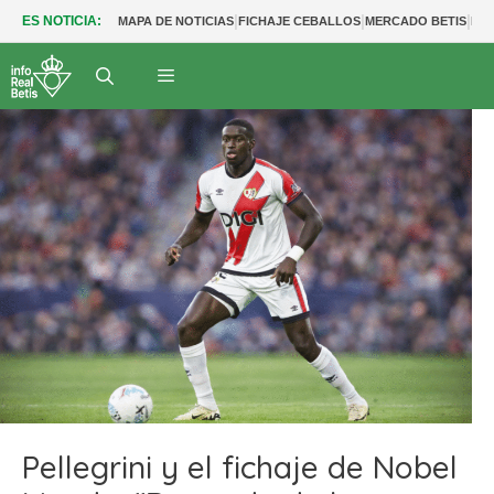
|
|
|
ES NOTICIA:
MAPA DE NOTICIAS
FICHAJE CEBALLOS
MERCADO BETIS
FU
Pellegrini y el fichaje de Nobel