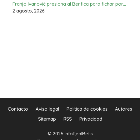
Franjo Ivanović presiona al Benfica para fichar por…
2 agosto, 2026
Contacto
Aviso legal
Política de cookies
Autores
Sitemap
RSS
Privacidad
© 2026 InfoRealBetis