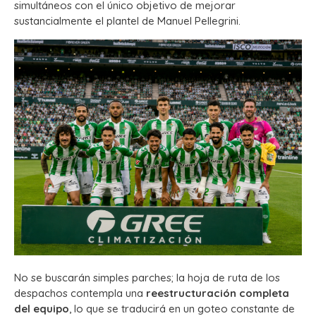
simultáneos con el único objetivo de mejorar
sustancialmente el plantel de Manuel Pellegrini.
No se buscarán simples parches; la hoja de ruta de los
despachos contempla una
reestructuración completa
del equipo
, lo que se traducirá en un goteo constante de