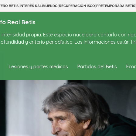
|
|
|
TERO BETIS
INTERÉS KALIMUENDO
RECUPERACIÓN ISCO
PRETEMPORADA BETIS
fo Real Betis
on intensidad propia. Este espacio nace para contarlo con rig
ofundidad y criterio periodístico. Las informaciones están 
Lesiones y partes médicos
Partidos del Betis
Econ