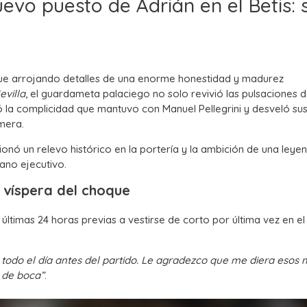
evo puesto de Adrián en el Betis: 
ue arrojando detalles de una enorme honestidad y madurez
evilla
, el guardameta palaciego no solo revivió las pulsaciones d
ló la complicidad que mantuvo con Manuel Pellegrini y desveló su
mera.
tionó un relevo histórico en la portería y la ambición de una leye
ano ejecutivo.
a víspera del choque
timas 24 horas previas a vestirse de corto por última vez en el
é todo el día antes del partido. Le agradezco que me diera esos 
r de boca”
.