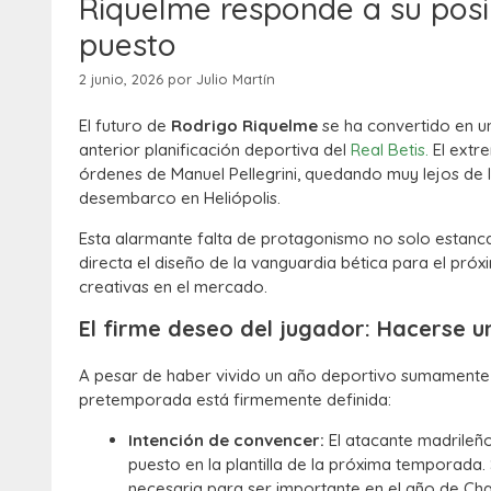
Riquelme responde a su posib
puesto
2 junio, 2026
por
Julio Martín
El futuro de
Rodrigo Riquelme
se ha convertido en u
anterior planificación deportiva del
Real Betis.
El extr
órdenes de Manuel Pellegrini, quedando muy lejos de l
desembarco en Heliópolis.
Esta alarmante falta de protagonismo no solo estanca 
directa el diseño de la vanguardia bética para el pró
creativas en el mercado.
El firme deseo del jugador: Hacerse u
A pesar de haber vivido un año deportivo sumamente gr
pretemporada está firmemente definida:
Intención de convencer:
El atacante madrileño
puesto en la plantilla de la próxima temporada. 
necesaria para ser importante en el año de Ch