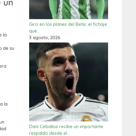
e un
Giro en los planes del Betis: el fichaje
que…
 la
3 agosto, 2026
o de su
era
a la
un
Dani Ceballos recibe un importante
idad
respaldo desde el…