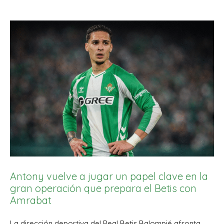
Antony vuelve a jugar un papel clave en la
gran operación que prepara el Betis con
Amrabat
La dirección deportiva del Real Betis Balompié afronta