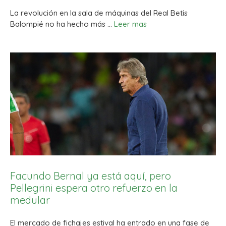
La revolución en la sala de máquinas del Real Betis
Balompié no ha hecho más …
Leer mas
Facundo Bernal ya está aquí, pero
Pellegrini espera otro refuerzo en la
medular
El mercado de fichajes estival ha entrado en una fase de