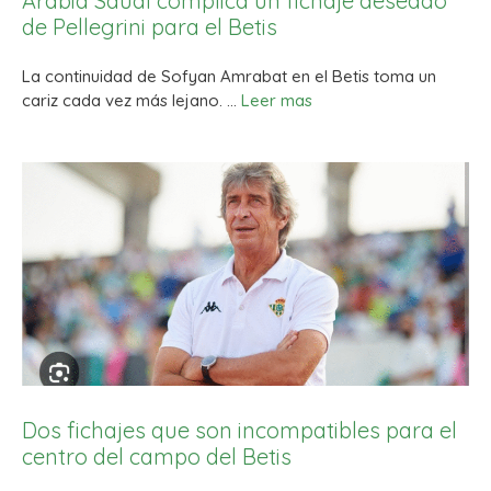
Arabia Saudí complica un fichaje deseado
de Pellegrini para el Betis
La continuidad de Sofyan Amrabat en el Betis toma un
cariz cada vez más lejano. …
Leer mas
Dos fichajes que son incompatibles para el
centro del campo del Betis