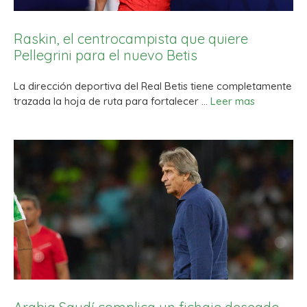
Raskin, el centrocampista que quiere
Pellegrini para el nuevo Betis
La dirección deportiva del Real Betis tiene completamente
trazada la hoja de ruta para fortalecer …
Leer mas