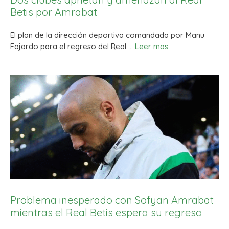
Betis por Amrabat
El plan de la dirección deportiva comandada por Manu
Fajardo para el regreso del Real …
Leer mas
Problema inesperado con Sofyan Amrabat
mientras el Real Betis espera su regreso