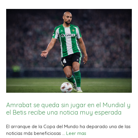
Amrabat se queda sin jugar en el Mundial y
el Betis recibe una noticia muy esperada
El arranque de la Copa del Mundo ha deparado una de las
noticias más beneficiosas …
Leer mas