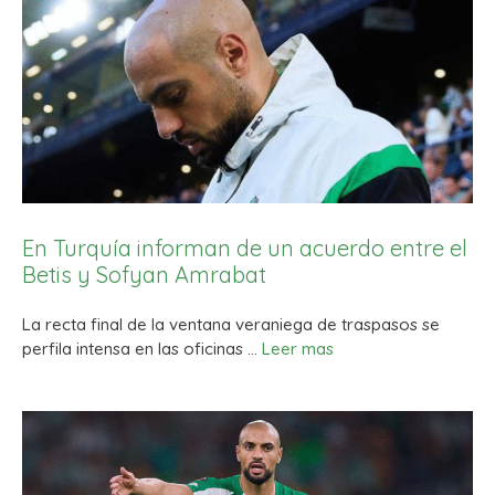
En Turquía informan de un acuerdo entre el
Betis y Sofyan Amrabat
La recta final de la ventana veraniega de traspasos se
perfila intensa en las oficinas …
Leer mas