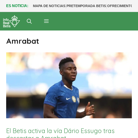
|
|
ES NOTICIA:
MAPA DE NOTICIAS
PRETEMPORADA BETIS
OFRECIMIENTOS
Amrabat
El Betis activa la vía Dário Essugo tras