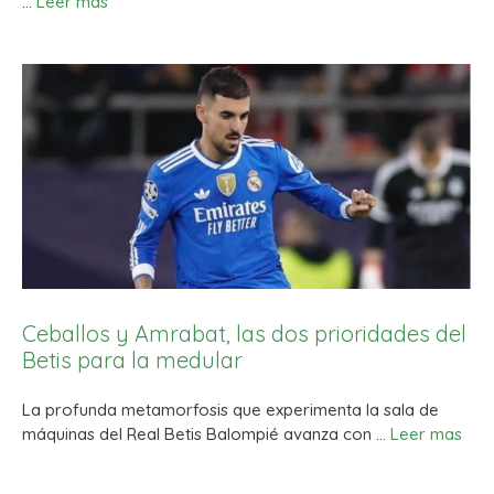
…
Leer mas
Ceballos y Amrabat, las dos prioridades del
Betis para la medular
La profunda metamorfosis que experimenta la sala de
máquinas del Real Betis Balompié avanza con …
Leer mas