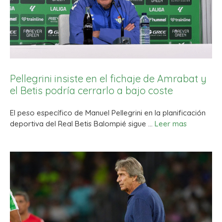
Pellegrini insiste en el fichaje de Amrabat y
el Betis podría cerrarlo a bajo coste
El peso específico de Manuel Pellegrini en la planificación
deportiva del Real Betis Balompié sigue …
Leer mas