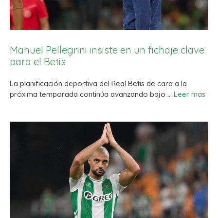
Manuel Pellegrini insiste en un fichaje clave
para el Betis
La planificación deportiva del Real Betis de cara a la
próxima temporada continúa avanzando bajo …
Leer mas