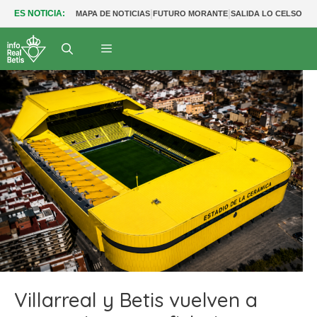
|
|
|
ES NOTICIA:
MAPA DE NOTICIAS
FUTURO MORANTE
SALIDA LO CELSO
SA
Villarreal y Betis vuelven a