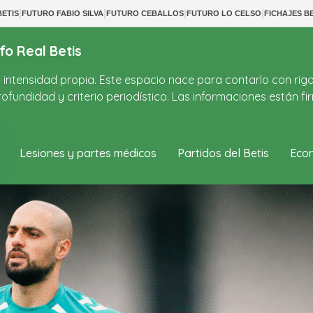
|
|
|
|
ETIS
FUTURO FABIO SILVA
FUTURO CEBALLOS
FUTURO LO CELSO
FICHAJES BE
fo Real Betis
on intensidad propia. Este espacio nace para contarlo con rig
ofundidad y criterio periodístico. Las informaciones están 
Lesiones y partes médicos
Partidos del Betis
Econ