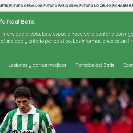
|
|
|
|
ETIS
FUTURO CEBALLOS
FUTURO FABIO SILVA
FUTURO LO CELSO
FICHAJES BE
fo Real Betis
on intensidad propia. Este espacio nace para contarlo con rig
ofundidad y criterio periodístico. Las informaciones están 
Lesiones y partes médicos
Partidos del Betis
Econ