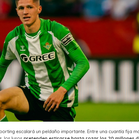
porting escalará un peldaño importante. Entre una cuantía fija m
, los lusos
pretenden estirarse hasta rozar los 20 millones 