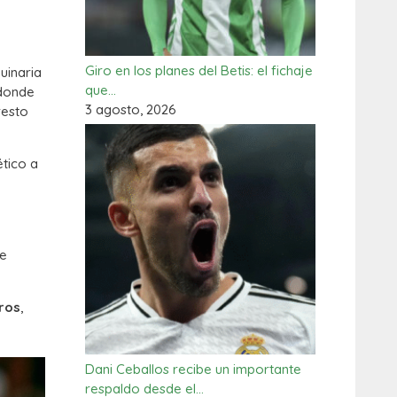
Giro en los planes del Betis: el fichaje
uinaria
que…
 donde
3 agosto, 2026
resto
ético a
re
uros
,
Dani Ceballos recibe un importante
respaldo desde el…