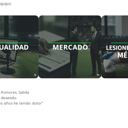
quipo.
,
Rumores
,
Salida
so deseado
es años he tenido dolor”