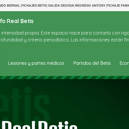
|
|
|
|
NDO BERNAL
FICHAJES BETIS
SALIDA DEOSSA
REGRESO ANTONY
FICHAJE FABI
fo Real Betis
on intensidad propia. Este espacio nace para contarlo con rig
ofundidad y criterio periodístico. Las informaciones están 
Lesiones y partes médicos
Partidos del Betis
Econ