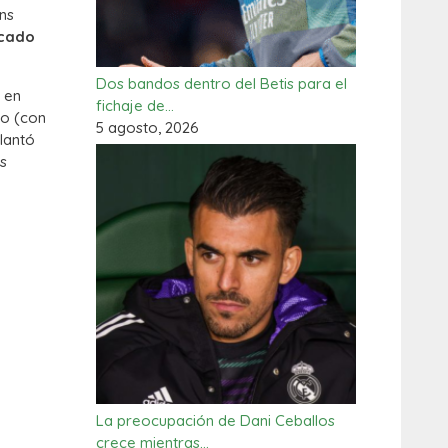
ns
rcado
Dos bandos dentro del Betis para el
 en
fichaje de…
io (con
5 agosto, 2026
elantó
as
La preocupación de Dani Ceballos
crece mientras…