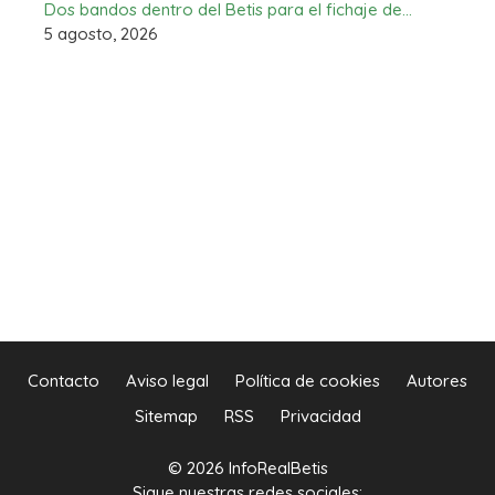
Dos bandos dentro del Betis para el fichaje de…
5 agosto, 2026
Contacto
Aviso legal
Política de cookies
Autores
Sitemap
RSS
Privacidad
© 2026 InfoRealBetis
Sigue nuestras redes sociales: