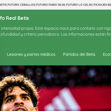
|
|
|
|
ETIS
FUTURO CEBALLOS
FUTURO FABIO SILVA
FUTURO LO CELSO
FICHAJES BE
fo Real Betis
on intensidad propia. Este espacio nace para contarlo con rig
ofundidad y criterio periodístico. Las informaciones están 
Lesiones y partes médicos
Partidos del Betis
Econ