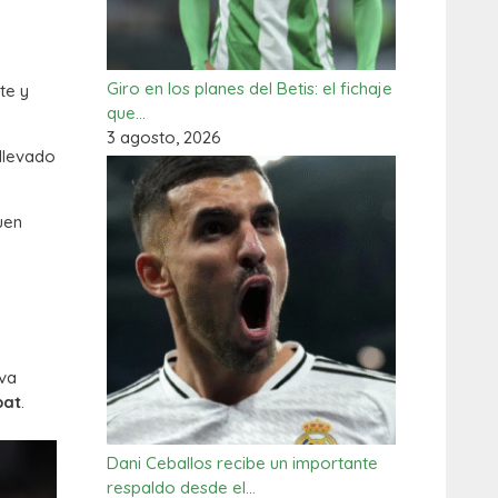
Giro en los planes del Betis: el fichaje
te y
que…
3 agosto, 2026
 llevado
uen
iva
bat
.
Dani Ceballos recibe un importante
respaldo desde el…