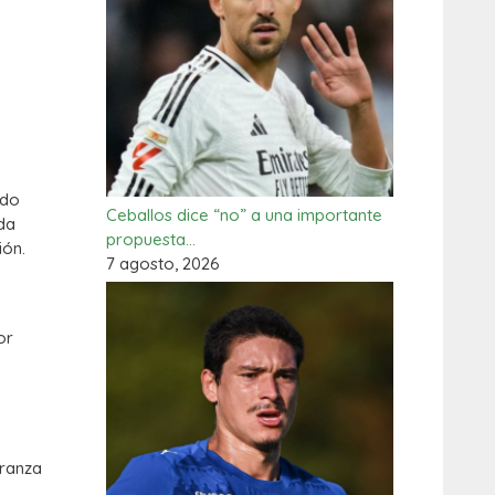
ndo
Ceballos dice “no” a una importante
ada
propuesta…
ión.
7 agosto, 2026
or
eranza