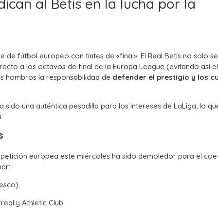
ican al Betis en la lucha por la
e de fútbol europeo con tintes de «final». El Real Betis no solo s
irecto a los octavos de final de la Europa League (evitando así el
us hombros la responsabilidad de
defender el prestigio y los c
ido una auténtica pesadilla para los intereses de LaLiga, lo qu
.
s
petición europea este miércoles ha sido demoledor para el coef
ar:
esco).
real y Athletic Club.