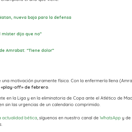
 Natan, nueva baja para la defensa
l míster dijo que no”
de Amrabat: “Tiene dolor”
ene una motivación puramente física. Con la enfermería llena (Amra
«play-off» de febrero
.
te en la Liga y en la eliminatoria de Copa ante el Atlético de Mad
n sin las urgencias de un calendario comprimido.
a actualidad bética
, síguenos en nuestro canal de
WhatsApp
y de
s.