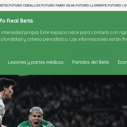
|
|
|
|
ETIS
FUTURO CEBALLOS
FUTURO FABIO SILVA
FUTURO LLORENTE
FUTURO LO
fo Real Betis
on intensidad propia. Este espacio nace para contarlo con rig
ofundidad y criterio periodístico. Las informaciones están 
Lesiones y partes médicos
Partidos del Betis
Econ