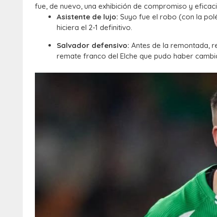
fue, de nuevo, una exhibición de compromiso y eficaci
Asistente de lujo:
Suyo fue el robo (con la pol
hiciera
el 2-1 definitivo.
Salvador defensivo:
Antes de la remontada, re
remate franco del Elche que pudo haber cambiad