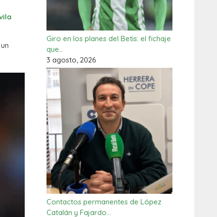
vila
Giro en los planes del Betis: el fichaje
 un
que…
3 agosto, 2026
Contactos permanentes de López
Catalán y Fajardo…