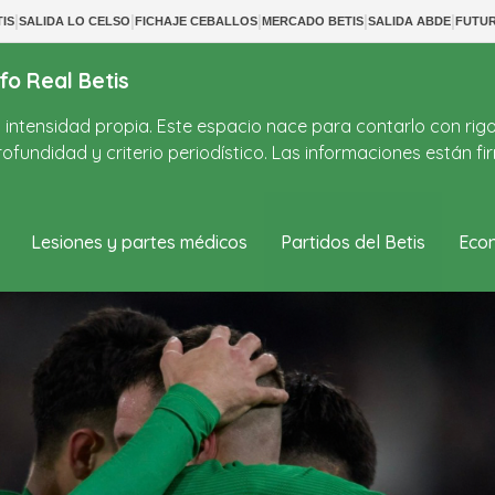
|
|
|
|
|
TIS
SALIDA LO CELSO
FICHAJE CEBALLOS
MERCADO BETIS
SALIDA ABDE
FUTU
fo Real Betis
on intensidad propia. Este espacio nace para contarlo con rig
ofundidad y criterio periodístico. Las informaciones están 
Lesiones y partes médicos
Partidos del Betis
Econ