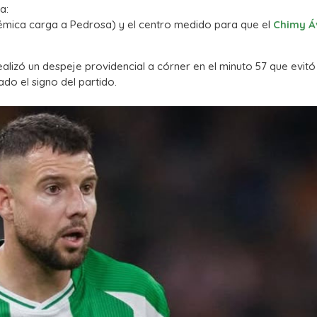
a:
émica carga a Pedrosa) y el centro medido para que el
Chimy Á
alizó un despeje providencial a córner en el minuto 57 que evitó
o el signo del partido.