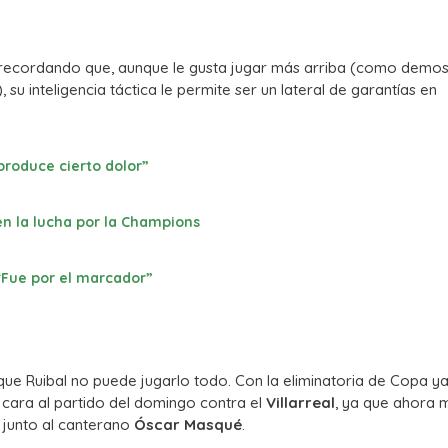
a, recordando que, aunque le gusta jugar más arriba (como demo
 su inteligencia táctica le permite ser un lateral de garantías en
produce cierto dolor”
en la lucha por la Champions
“Fue por el marcador”
e que Ruibal no puede jugarlo todo. Con la eliminatoria de Copa y
e cara al partido del domingo contra el
Villarreal
, ya que ahora 
a junto al canterano
Óscar Masqué
.