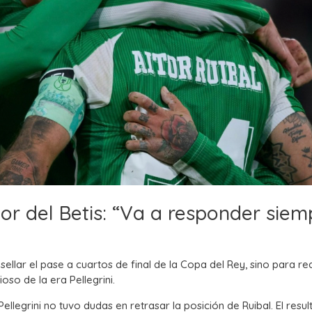
dor del Betis: “Va a responder siem
ellar el pase a cuartos de final de la Copa del Rey, sino para re
so de la era Pellegrini.
 Pellegrini no tuvo dudas en retrasar la posición de Ruibal.
El resu