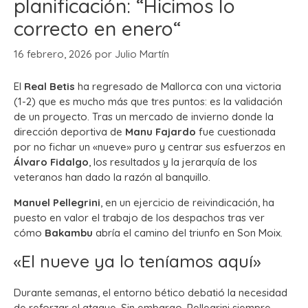
planificación: “Hicimos lo
correcto en enero“
16 febrero, 2026
por
Julio Martín
El
Real Betis
ha regresado de Mallorca con una victoria
(1-2) que es mucho más que tres puntos: es la validación
de un proyecto. Tras un mercado de invierno donde la
dirección deportiva de
Manu Fajardo
fue cuestionada
por no fichar un «nueve» puro y centrar sus esfuerzos en
Álvaro Fidalgo
, los resultados y la jerarquía de los
veteranos han dado la razón al banquillo.
Manuel Pellegrini
, en un ejercicio de reivindicación, ha
puesto en valor el trabajo de los despachos tras ver
cómo
Bakambu
abría el camino del triunfo en Son Moix.
«El nueve ya lo teníamos aquí»
Durante semanas, el entorno bético debatió la necesidad
de reforzar el ataque. Sin embargo, Pellegrini siempre