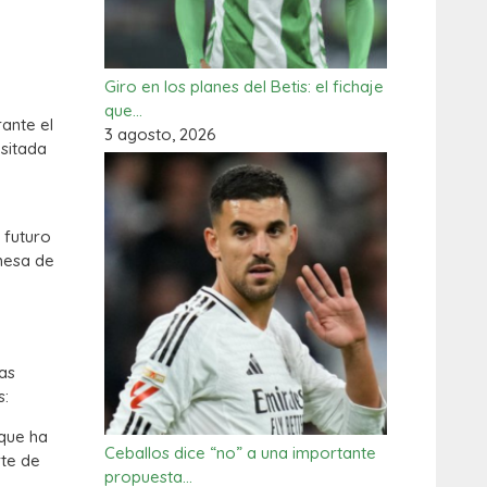
Giro en los planes del Betis: el fichaje
que…
ante el
3 agosto, 2026
ositada
l futuro
 mesa de
as
s:
 que ha
Ceballos dice “no” a una importante
rte de
propuesta…