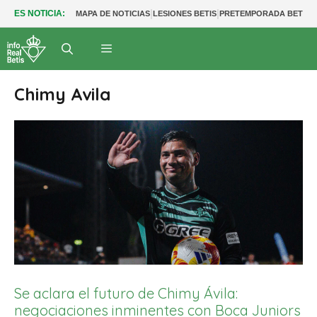
|
|
|
ES NOTICIA:
MAPA DE NOTICIAS
LESIONES BETIS
PRETEMPORADA BETIS
Chimy Avila
Se aclara el futuro de Chimy Ávila:
negociaciones inminentes con Boca Juniors