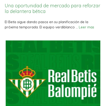
Una oportunidad de mercado para reforzar
la delantera bética
El Betis sigue dando pasos en su planificación de la
próxima temporada. El equipo verdiblanco …
Leer mas