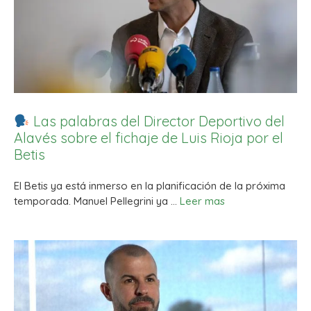
Las palabras del Director Deportivo del
Alavés sobre el fichaje de Luis Rioja por el
Betis
El Betis ya está inmerso en la planificación de la próxima
temporada. Manuel Pellegrini ya …
Leer mas