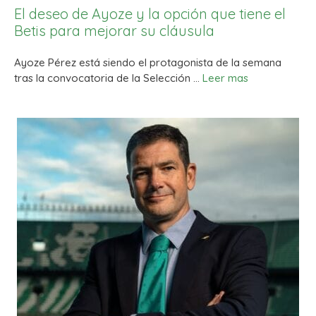
El deseo de Ayoze y la opción que tiene el
Betis para mejorar su cláusula
Ayoze Pérez está siendo el protagonista de la semana
tras la convocatoria de la Selección …
Leer mas