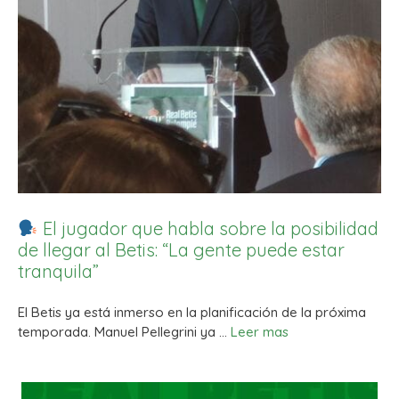
El jugador que habla sobre la posibilidad
de llegar al Betis: “La gente puede estar
tranquila”
El Betis ya está inmerso en la planificación de la próxima
temporada. Manuel Pellegrini ya …
Leer mas