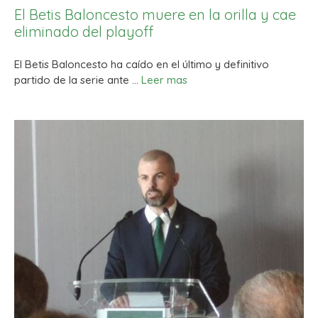
El Betis Baloncesto muere en la orilla y cae
eliminado del playoff
El Betis Baloncesto ha caído en el último y definitivo
partido de la serie ante …
Leer mas