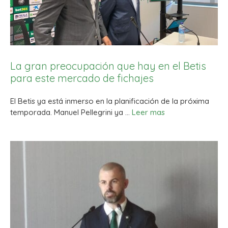
La gran preocupación que hay en el Betis
para este mercado de fichajes
El Betis ya está inmerso en la planificación de la próxima
temporada. Manuel Pellegrini ya …
Leer mas