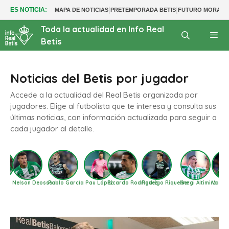
|
|
ES NOTICIA:
MAPA DE NOTICIAS
PRETEMPORADA BETIS
FUTURO MORANT
Toda la actualidad en Info Real
Betis
Noticias del Betis por jugador
Accede a la actualidad del Real Betis organizada por
jugadores. Elige al futbolista que te interesa y consulta sus
últimas noticias, con información actualizada para seguir a
cada jugador al detalle.
Lo Celso
Marc Roca
Natan
Nelson Deossa
Pablo García
Pau López
Ricardo Rodrígu
Rod