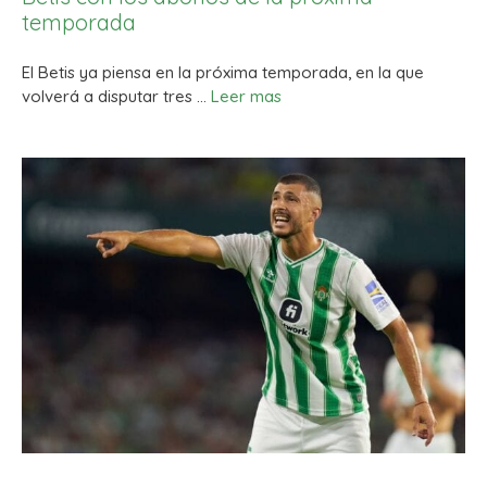
temporada
El Betis ya piensa en la próxima temporada, en la que
volverá a disputar tres …
Leer mas