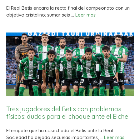
El Real Betis encara la recta final del campeonato con un
objetivo cristalino: sumar seis …
Leer mas
Tres jugadores del Betis con problemas
físicos: dudas para el choque ante el Elche
El empate que ha cosechado el Betis ante la Real
Sociedad ha dejado secuelas importantes, …
Leer mas