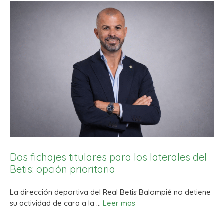
Dos fichajes titulares para los laterales del
Betis: opción prioritaria
La dirección deportiva del Real Betis Balompié no detiene
su actividad de cara a la …
Leer mas