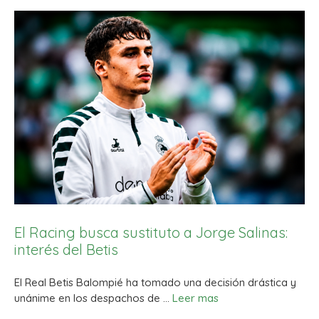
El Racing busca sustituto a Jorge Salinas:
interés del Betis
El Real Betis Balompié ha tomado una decisión drástica y
unánime en los despachos de …
Leer mas