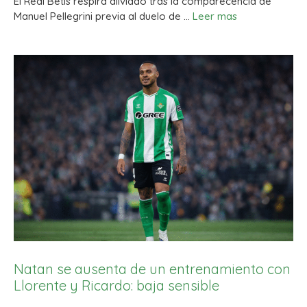
El Real Betis respira aliviado tras la comparecencia de
Manuel Pellegrini previa al duelo de …
Leer mas
Natan se ausenta de un entrenamiento con
Llorente y Ricardo: baja sensible