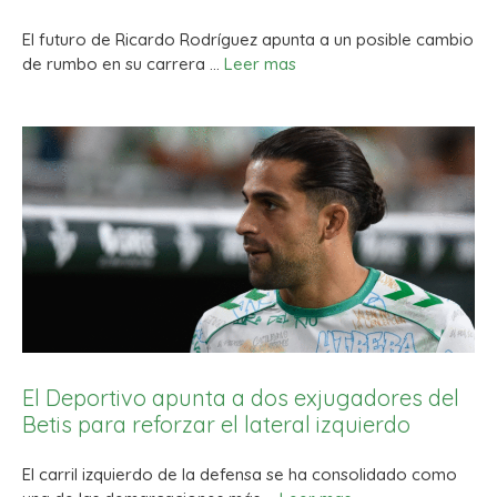
El futuro de Ricardo Rodríguez apunta a un posible cambio
de rumbo en su carrera …
Leer mas
El Deportivo apunta a dos exjugadores del
Betis para reforzar el lateral izquierdo
El carril izquierdo de la defensa se ha consolidado como