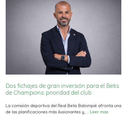
Dos fichajes de gran inversión para el Betis
de Champions: prioridad del club
La comisión deportiva del Real Betis Balompié afronta una
de las planificaciones más ilusionantes y, …
Leer mas