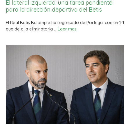
El lateral izquierdo: una tarea pendiente
para la dirección deportiva del Betis
El Real Betis Balompié ha regresado de Portugal con un 1-1
que deja la eliminatoria …
Leer mas