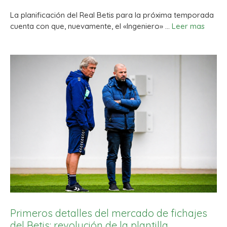
La planificación del Real Betis para la próxima temporada
cuenta con que, nuevamente, el «Ingeniero» …
Leer mas
Primeros detalles del mercado de fichajes
del Betis: revolución de la plantilla