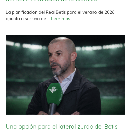
La planificación del Real Betis para el verano de 2026
apunta a ser una de …
Leer mas
Una opción para el lateral zurdo del Betis