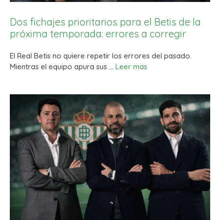
Dos fichajes prioritarios para el Betis de la
próxima temporada: errores a corregir
El Real Betis no quiere repetir los errores del pasado.
Mientras el equipo apura sus …
Leer mas