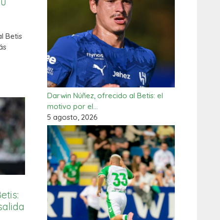
su
l Betis
ás
Darwin Núñez, ofrecido al Betis: el
motivo por el…
5 agosto, 2026
etis:
salida