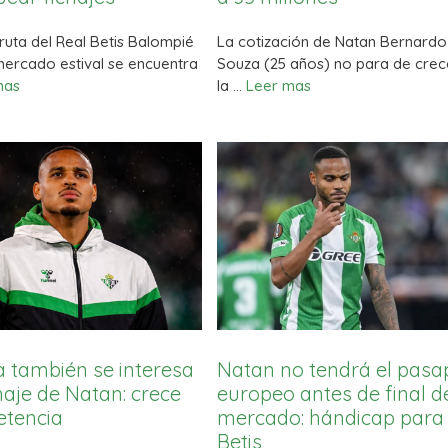
ruta del Real Betis Balompié
La cotización de Natan Bernardo
mercado estival se encuentra
Souza (25 años) no para de crec
mas
la …
Leer mas
 también se interesa
Natan no tendrá el pasa
chaje de Natan: crece
europeo antes de final d
etencia
mercado: hándicap para 
Betis