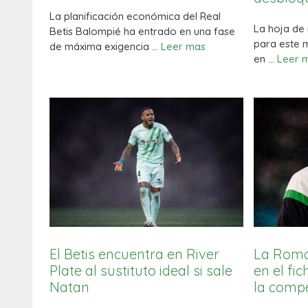
La planificación económica del Real
La hoja de 
Betis Balompié ha entrado en una fase
para este 
de máxima exigencia …
Leer mas
en …
Leer 
El Betis encuentra en River
La Roma
Plate al sustituto ideal si sale
en el fi
Natan
la comp