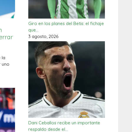
Giro en los planes del Betis: el fichaje
n
que…
errar
3 agosto, 2026
 la
r uno
Dani Ceballos recibe un importante
respaldo desde el…