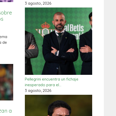
3 agosto, 2026
sobre
os
uema
a de
Pellegrini encuentra un fichaje
inesperado para el…
3 agosto, 2026
zan a