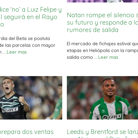
dice ‘no’ a Luiz Felipe y
Natan rompe el silencio 
al seguirá en el Rayo
su futuro y responde a l
no
rumores de salida
dia del Betis se postula
El mercado de fichajes estival q
e las parcelas con mayor
etapas en Heliópolis con la ramp
en …
Leer mas
salida como …
Leer mas
 prepara dos ventas
Leeds y Brentford se lan