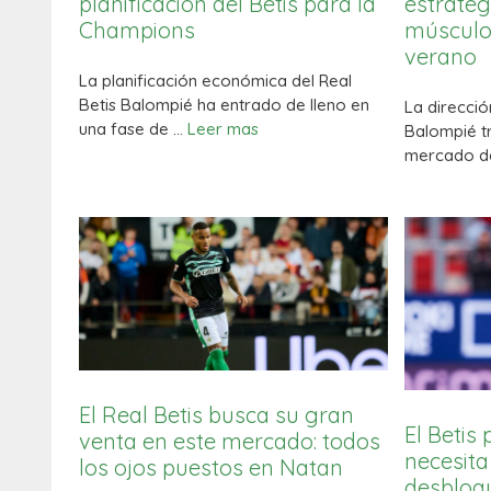
planificación del Betis para la
estratég
Champions
músculo 
verano
La planificación económica del Real
Betis Balompié ha entrado de lleno en
La direcció
una fase de …
Leer mas
Balompié t
mercado de
El Real Betis busca su gran
El Betis
venta en este mercado: todos
necesita
los ojos puestos en Natan
desbloqu