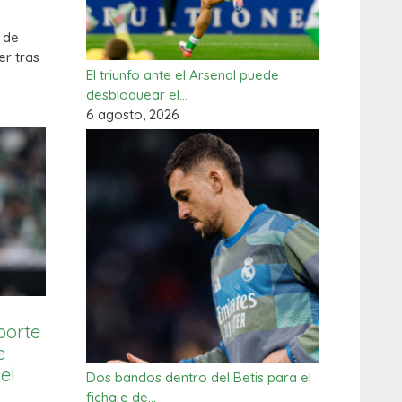
 de
er tras
El triunfo ante el Arsenal puede
desbloquear el…
6 agosto, 2026
porte
e
el
Dos bandos dentro del Betis para el
fichaje de…