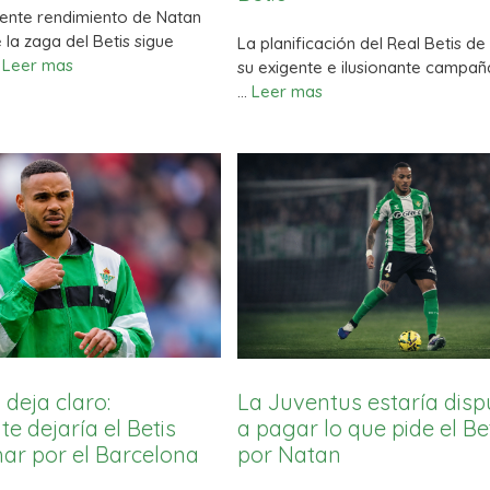
iente rendimiento de Natan
 la zaga del Betis sigue
La planificación del Real Betis de
…
Leer mas
su exigente e ilusionante campañ
…
Leer mas
 deja claro:
La Juventus estaría dis
e dejaría el Betis
a pagar lo que pide el Be
har por el Barcelona
por Natan