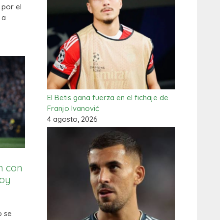
por el
 a
El Betis gana fuerza en el fichaje de
Franjo Ivanović
4 agosto, 2026
n con
Soy
o se