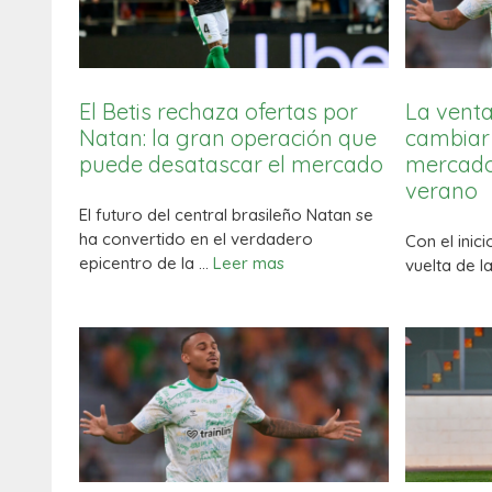
El Betis rechaza ofertas por
La vent
Natan: la gran operación que
cambiar 
puede desatascar el mercado
mercado 
verano
El futuro del central brasileño Natan se
ha convertido en el verdadero
Con el inic
epicentro de la …
Leer mas
vuelta de l