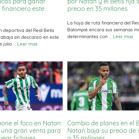
icas para ganar
por Natan y el Betis fija 
financiero este
precio en 35 millones
La hoja de ruta financiera del Rea
Balompié encara sus semanas m
n deportiva del Real Betis
determinantes con …
Leer mas
rabaja sin descanso en este
 julio …
Leer mas
 pone el foco en Natan:
Cambio de planes en el B
 una gran venta para
Natan baja su precio de 
ear fichajes
a 35 millones