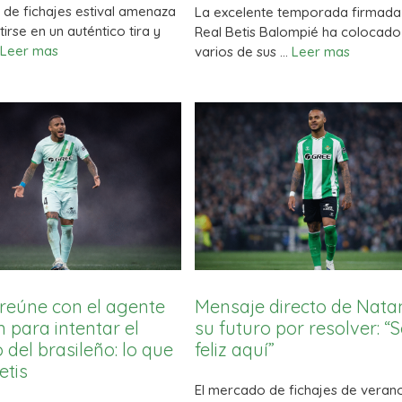
 de fichajes estival amenaza
La excelente temporada firmada 
irse en un auténtico tira y
Real Betis Balompié ha colocado
Leer mas
varios de sus …
Leer mas
reúne con el agente
Mensaje directo de Nata
 para intentar el
su futuro por resolver: “
 del brasileño: lo que
feliz aquí”
etis
El mercado de fichajes de veran