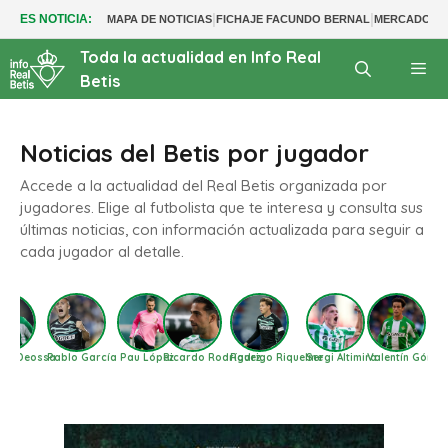
|
|
ES NOTICIA:
MAPA DE NOTICIAS
FICHAJE FACUNDO BERNAL
MERCADO BE
Toda la actualidad en Info Real
Betis
Noticias del Betis por jugador
Accede a la actualidad del Real Betis organizada por
jugadores. Elige al futbolista que te interesa y consulta sus
últimas noticias, con información actualizada para seguir a
cada jugador al detalle.
o
Marc Roca
Natan
Nelson Deossa
Pablo García
Pau López
Ricardo Rodríguez
Rodrigo R