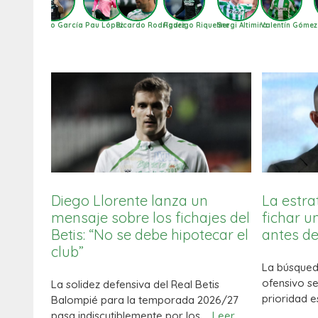
oca
Natan
Nelson Deossa
Pablo García
Pau López
Ricardo Rodríguez
Rodrigo Riquelme
Sergi A
Diego Llorente lanza un
La estra
mensaje sobre los fichajes del
fichar un
Betis: “No se debe hipotecar el
antes de
club”
La búsqued
ofensivo se
La solidez defensiva del Real Betis
prioridad e
Balompié para la temporada 2026/27
pasa indiscutiblemente por los …
Leer