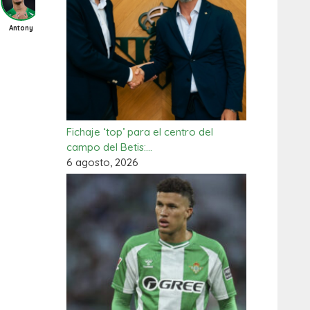
abat
Ángel Ortiz
Antony
Bakambu
Bartra
Bellerín
Chimy Avila
C
He
Fichaje ‘top’ para el centro del
campo del Betis:…
6 agosto, 2026