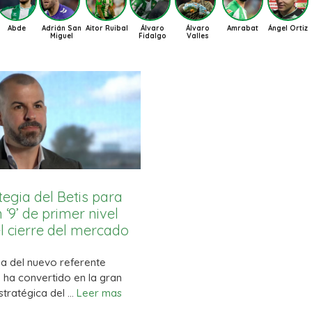
ltimira
Valentín Gómez
Abde
Adrián San
Aitor Ruibal
Álvaro
Álvaro
Amr
Miguel
Fidalgo
Valles
tegia del Betis para
 ‘9’ de primer nivel
l cierre del mercado
a del nuevo referente
 ha convertido en la gran
stratégica del …
Leer mas