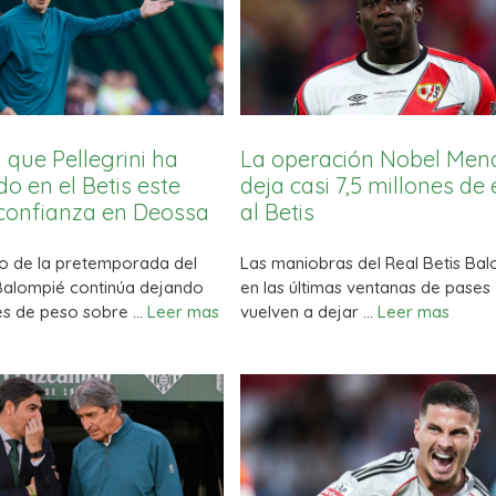
 que Pellegrini ha
La operación Nobel Men
do en el Betis este
deja casi 7,5 millones de
 confianza en Deossa
al Betis
lo de la pretemporada del
Las maniobras del Real Betis Ba
 Balompié continúa dejando
en las últimas ventanas de pases
es de peso sobre …
Leer mas
vuelven a dejar …
Leer mas