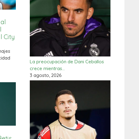
 al
l
l City
hajes
cidad
La preocupación de Dani Ceballos
crece mientras…
3 agosto, 2026
Betis