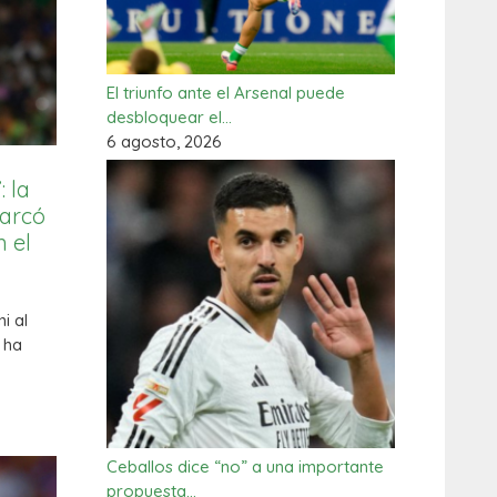
El triunfo ante el Arsenal puede
desbloquear el…
6 agosto, 2026
 la
marcó
 el
i al
 ha
Ceballos dice “no” a una importante
propuesta…