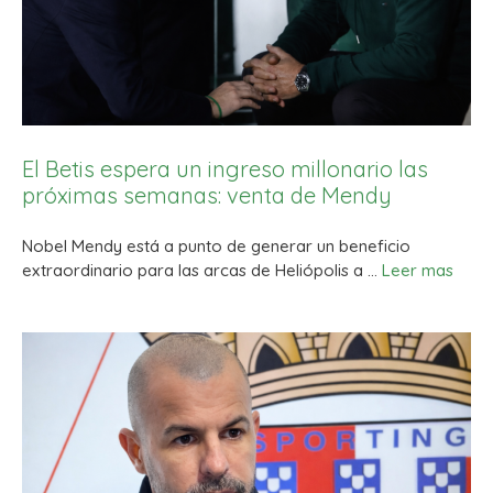
El Betis espera un ingreso millonario las
próximas semanas: venta de Mendy
Nobel Mendy está a punto de generar un beneficio
extraordinario para las arcas de Heliópolis a …
Leer mas