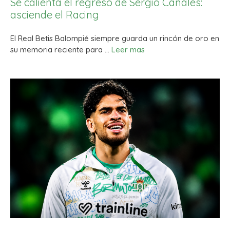
Se calienta el regreso de Sergio Canales:
asciende el Racing
El Real Betis Balompié siempre guarda un rincón de oro en
su memoria reciente para …
Leer mas