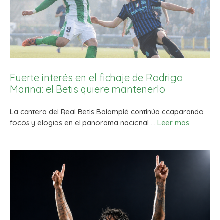
Fuerte interés en el fichaje de Rodrigo
Marina: el Betis quiere mantenerlo
La cantera del Real Betis Balompié continúa acaparando
focos y elogios en el panorama nacional …
Leer mas