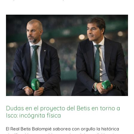
Dudas en el proyecto del Betis en torno a
Isco: incógnita física
El Real Betis Balompié saborea con orgullo la histórica