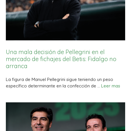
Una mala decisión de Pellegrini en el
mercado de fichajes del Betis: Fidalgo no
arranca
La figura de Manuel Pellegrini sigue teniendo un peso
específico determinante en la confección de …
Leer mas