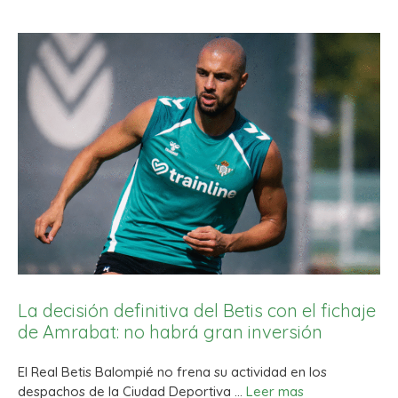
La decisión definitiva del Betis con el fichaje
de Amrabat: no habrá gran inversión
El Real Betis Balompié no frena su actividad en los
despachos de la Ciudad Deportiva …
Leer mas