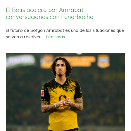
El Betis acelera por Amrabat:
conversaciones con Fenerbache
El futuro de Sofyan Amrabat es una de las situaciones que
se van a resolver …
Leer mas