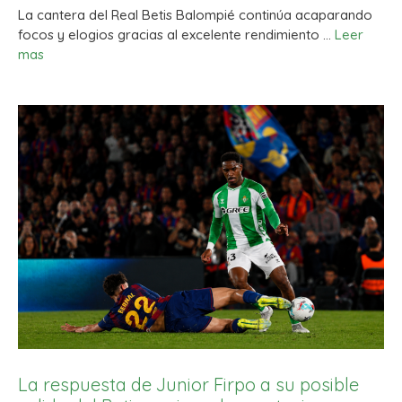
La cantera del Real Betis Balompié continúa acaparando
focos y elogios gracias al excelente rendimiento …
Leer
mas
La respuesta de Junior Firpo a su posible