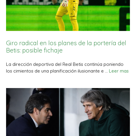
Giro radical en los planes de la portería del
Betis: posible fichaje
La dirección deportiva del Real Betis continúa poniendo
los cimientos de una planificación ilusionante e …
Leer mas