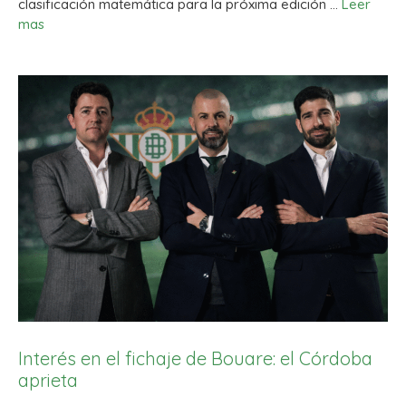
clasificación matemática para la próxima edición …
Leer
mas
Interés en el fichaje de Bouare: el Córdoba
aprieta