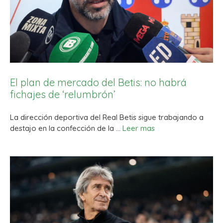
El plan de mercado del Betis: no habrá
fichajes de ‘relumbrón’
La dirección deportiva del Real Betis sigue trabajando a
destajo en la confección de la …
Leer mas