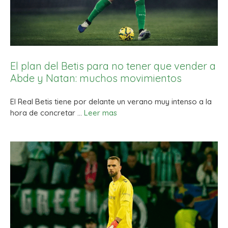
El plan del Betis para no tener que vender a
Abde y Natan: muchos movimientos
El Real Betis tiene por delante un verano muy intenso a la
hora de concretar …
Leer mas