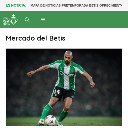
|
|
ES NOTICIA:
MAPA DE NOTICIAS
PRETEMPORADA BETIS
OFRECIMIENTOS
Mercado del Betis