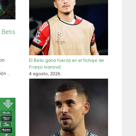
 Betis
a
con
El Betis gana fuerza en el fichaje de
Franjo Ivanović
ión …
4 agosto, 2026