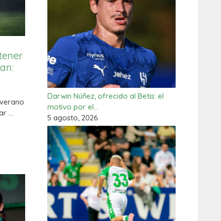
 tener
an:
Darwin Núñez, ofrecido al Betis: el
n verano
motivo por el…
ar …
5 agosto, 2026