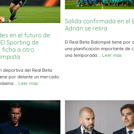
Salida confirmada en el B
Adrián se retira
s en el futuro de
 El Sporting de
El Real Betis Balompié tiene por 
una planificación importante de 
 ficha a otro
una temporada …
Leer mas
ampista
n deportiva del Real Betis
iene por delante un mercado
 máxima …
Leer mas