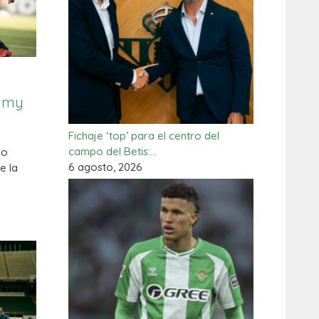
himy
Fichaje ‘top’ para el centro del
campo del Betis:…
do
6 agosto, 2026
e la