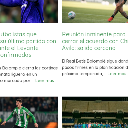
utbolistas que
Reunión inminente para
su último partido con
cerrar el acuerdo con C
ante el Levante:
Ávila: salida cercana
 confirmadas
El Real Betis Balompié sigue dan
pasos firmes en la planificación d
is Balompié cierra las cortinas
próxima temporada, …
Leer mas
nato liguero en un
o marcado por …
Leer mas