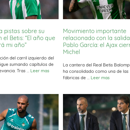
a pistas sobre su
Movimiento importante
 el Betis: “El año que
relacionado con la salid
rá mi año”
Pablo García: el Ajax cier
Michel
ción del carril izquierdo del
sigue sumando capítulos de
La cantera del Real Betis Balomp
evancia. Tras …
Leer mas
ha consolidado como una de las
fábricas de …
Leer mas