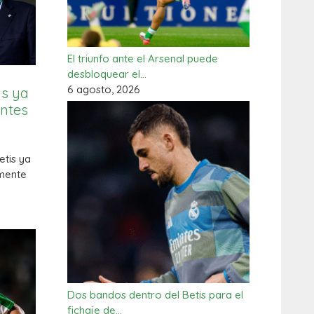
El triunfo ante el Arsenal puede
desbloquear el…
6 agosto, 2026
is ya
antes
etis ya
amente
Dos bandos dentro del Betis para el
fichaje de…