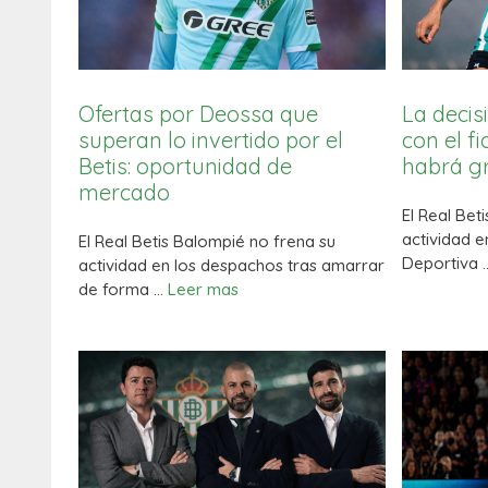
Ofertas por Deossa que
La decisi
superan lo invertido por el
con el f
Betis: oportunidad de
habrá gr
mercado
El Real Bet
actividad e
El Real Betis Balompié no frena su
Deportiva 
actividad en los despachos tras amarrar
de forma …
Leer mas