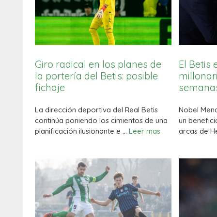
Giro radical en los planes de
El Betis
la portería del Betis: posible
millonar
fichaje
semanas
La dirección deportiva del Real Betis
Nobel Mend
continúa poniendo los cimientos de una
un benefici
planificación ilusionante e …
Leer mas
arcas de He