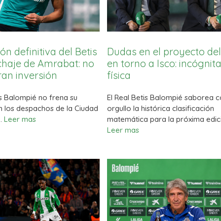
ón definitiva del Betis
Dudas en el proyecto del
ichaje de Amrabat: no
en torno a Isco: incógnit
an inversión
física
is Balompié no frena su
El Real Betis Balompié saborea 
n los despachos de la Ciudad
orgullo la histórica clasificación
…
Leer mas
matemática para la próxima edic
Leer mas