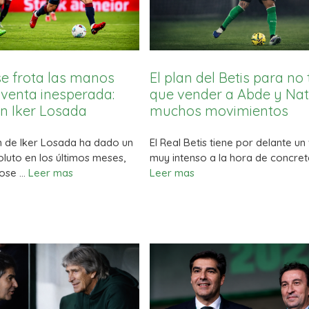
 se frota las manos
El plan del Betis para no
venta inesperada:
que vender a Abde y Nat
en Iker Losada
muchos movimientos
n de Iker Losada ha dado un
El Real Betis tiene por delante u
luto en los últimos meses,
muy intenso a la hora de concret
dose …
Leer mas
Leer mas