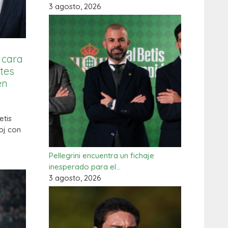
3 agosto, 2026
 cara
tes
en
etis
oj con
Pellegrini encuentra un fichaje
inesperado para el…
3 agosto, 2026